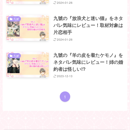
2024-01-26
九號の『放浪犬と迷い猫』をネタ
九號
バレ気味にレビュー！取材対象は
片恋相手
2024-01-26
九號の『羊の皮を着たケモノ』を
九號
ネタバレ気味にレビュー！姉の婚
約者は怪しい!?
2023-12-13
1