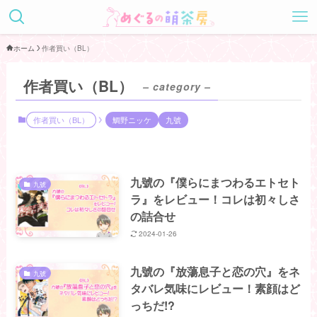
ホーム
作者買い（BL）
作者買い（BL）
– category –
作者買い（BL）
鯛野ニッケ
九號
九號の『僕らにまつわるエトセト
九號
ラ』をレビュー！コレは初々しさ
の詰合せ
2024-01-26
九號の『放蕩息子と恋の穴』をネ
九號
タバレ気味にレビュー！素顔はど
っちだ!?