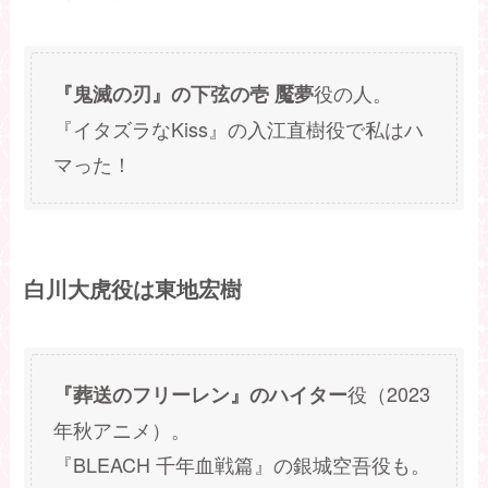
役の人。
『鬼滅の刃』の下弦の壱 魘夢
『イタズラなKiss』の入江直樹役で私はハ
マった！
白川大虎役は東地宏樹
役（2023
『葬送のフリーレン』のハイター
年秋アニメ）。
『BLEACH 千年血戦篇』の銀城空吾役も。