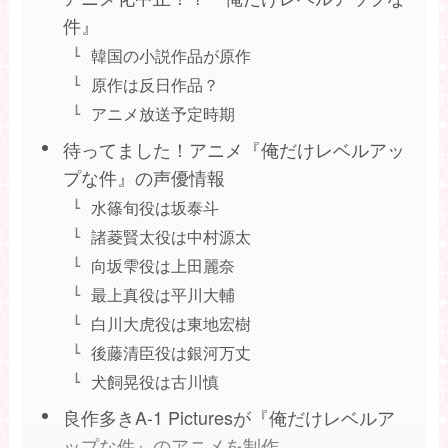
件』
韓国の小説作品が原作
原作は反日作品？
アニメ放送予定時期
待ってました！アニメ『俺だけレベルアッ
プな件』の声優情報
水篠旬役は坂泰斗
諸菱賢太役は中村源太
向坂雫役は上田麗奈
最上真役は平川大輔
白川大虎役は東地宏樹
後藤清臣役は銀河万丈
犬飼晃役は古川慎
良作多きA-1 Picturesが『俺だけレベルア
ップな件』のアニメを制作