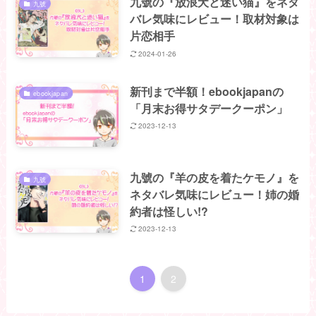
九號の『放浪犬と迷い猫』をネタ
九號
バレ気味にレビュー！取材対象は
片恋相手
2024-01-26
新刊まで半額！ebookjapanの
ebookjapan
「月末お得サタデークーポン」
2023-12-13
九號の『羊の皮を着たケモノ』を
九號
ネタバレ気味にレビュー！姉の婚
約者は怪しい!?
2023-12-13
1
2