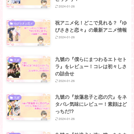
2024-01-26
祝アニメ化！どこで見れる？『ゆ
ゆびさきと恋々
びさきと恋々』の最新アニメ情報
2024-01-26
九號の『僕らにまつわるエトセト
九號
ラ』をレビュー！コレは初々しさ
の詰合せ
2024-01-26
九號の『放蕩息子と恋の穴』をネ
九號
タバレ気味にレビュー！素顔はど
っちだ!?
2024-01-26