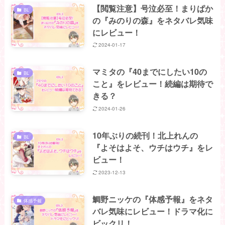
【閲覧注意】号泣必至！まりぱか
BL
の『みのりの森』をネタバレ気味
にレビュー！
2024-01-17
マミタの『40までにしたい10の
BL
こと』をレビュー！続編は期待で
きる？
2024-01-26
10年ぶりの続刊！北上れんの
BL
『よそはよそ、ウチはウチ』をレ
ビュー！
2023-12-13
鯛野ニッケの『体感予報』をネタ
体感予報
バレ気味にレビュー！ドラマ化に
ビックリ！